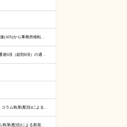
一般社団法人日本相続事業承継連(AIS)から事務所移転のご案内です。
【AISニュース】財産評価基本通達6項（総則6項）の適用が否認された事例【東京地裁判決...
(再掲)【AISニュース】ブログ・コラム執筆(配信)による新規顧問先獲得・事務所PRの...
【AISニュース】ブログ・コラム執筆(配信)による新規顧問先獲得・事務所PRの機会をご...